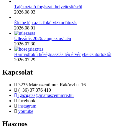
Tájékoztató fogászati helyettesítésről
2026.08.03.
Életbe lép az I. fokú vízkorlátozás
2026.08.01.
Útlezárás 2026. augusztus1-én
2026.07.30.
Harmadfokú hőségriasztás lép érvénybe csütörtöktől
2026.07.29.
Kapcsolat
3235 Mátraszentimre, Rákóczi u. 16.
(+36) 37 376 410
igazgatas@matraszentimre.hu
facebook
instagram
youtube
Hasznos