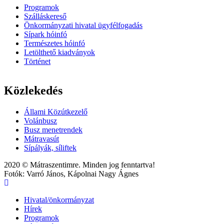
Programok
Szálláskereső
Önkormányzati hivatal ügyfélfogadás
Sípark hóinfó
Természetes hóinfó
Letölthető kiadványok
Történet
Közlekedés
Állami Közútkezelő
Volánbusz
Busz menetrendek
Mátravasút
Sípályák, síliftek
2020 © Mátraszentimre. Minden jog fenntartva!
Fotók: Varró János, Kápolnai Nagy Ágnes
Hivatal/önkormányzat
Hírek
Main
Programok