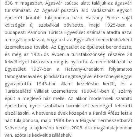
638 m magasban, Ágasvár csúcsa alatt találjuk az ágasvári
turistaházat. Az Ágasvár-pusztán álló vadászház egykori
épületét korábbi tulajdonosa báró Hatvany Endre saját
költségén új szobákkal bővítette, majd 1925-ben a
budapesti Pannonia Turista Egyesület számára átadta azzal
a megállapodással, hogy azt az Egyesület menedékházként
üzemeltesse tovább. Az Egyesület az épületet berendezte,
és még az 1925-ös évben a turistaközönség részére 28
fekvőhelyet biztosítva meg is nyitotta. A menedékházat az
Egyesület 1927-ben a Hatvany-uradalom folyamatos
támogatásával és jóindulatú segítségével étkezőhelyiséggel
gyarapította. 1948-ban állami kezelésbe került, és a
Turistaellátó Vállalat üzemeltette. 1960-61-ben új szárny
épült a meglévő ház mellé. Az akkor modernnek számító
épületben, nyolc szobában harminckét vendéget lehetett
elszállásolni. A hetvenes évek közepén a Parádi Áfész lett a
ház tulajdonosa, majd 1989-ben a Magyar Természetbarát
Szövetség tulajdonába került. 2005 óta magántulajdonban
van, azóta is kedvelt szálláshely.