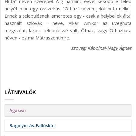
Huta" néven szerepel. Alig harminc évvel később e telep
helyét már egy összeírás "Ötház" néven jelöli huta nélkül.
Ennek a településnek ismeretes egy - csak a helybeliek által
használt szlovák - neve, Alkár. Amikor az üveghuta
megszűnt, lakott településsé vált, Ötház, vagy Ötházhuta
néven - ez ma Mátraszentimre.
szöveg: Kápolnai-Nagy Ágnes
LÁTNIVALÓK
Ágasvár
Bagolyirtás-Fallóskút