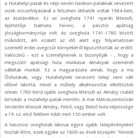
a Hutahelyi-patak és népi nevén Gedeon-pataknak nevezett
vizek összefolyásánál a felszínen láthatók voltak 1964-ben,
az ásatásokkor. Ez az üveghuta 1741 nyarán létesült,
építtetője Dalmata Ferenc, a pásztói apátság
jószágkormányzója volt. Az üveghuta 1741-1780 között
működött, ám ezalatt az idő alatt egy folyamatosan
üzemelő erdei üvegcsűr környékéről kipusztították az erdőt.
Valószínű - ezt a személynevek is bizonyítják - , hogy a
megszűnt apátsági huta munkásai Almásyak üzeménél
vállaltak munkát. Ez a magyarázata annak, hogy a ma
Őshutának, vagy Hutahelynek nevezett telep nem vált
idővel lakottá, mivel a műhely alkalmazottai elköltöztek
onnan. 1780 körül újabb üveghuta létesült az Almásy család
birtokán a Hutahelyi-patak mentén. A mai Mátraszentistván
területén létesült Almásy, Felső, vagy Belső huta népessége
a 19. sz. első felében több mint 150 ember volt.
A hasznosi üveghuták lakosai egyre újabb telepítvényeket
hoztak létre, ezek egyike az 1800-as évek közepén "Kevicki