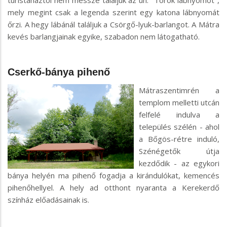
turistaháztól nem messze találjuk az ún. "Török lábnyomot",
mely megint csak a legenda szerint egy katona lábnyomát
őrzi. A hegy lábánál találjuk a Csörgő-lyuk-barlangot. A Mátra
kevés barlangjainak egyike, szabadon nem látogatható.
Cserkő-bánya pihenő
Mátraszentimrén a
templom melletti utcán
felfelé indulva a
település szélén - ahol
a Bőgös-rétre induló,
Szénégetők útja
kezdődik - az egykori
bánya helyén ma pihenő fogadja a kirándulókat, kemencés
pihenőhellyel. A hely ad otthont nyaranta a Kerekerdő
színház előadásainak is.