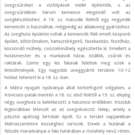
üvegcsűröket a vízfolyások mellé építették, s az
üvegcsűrökben három kemence elegendő volt az
üvegkészítéshez. A 18. sz. második felétől egy negyedik
kemencét is használtak, mégpedig az ablaküveg gyártáshoz.
Az üveghuta épületei voltak a kemencék fölé emelt központi
épület, kőtörőmalom, hamuzsírégető, fazekasház, festőház,
köszörülő műhely, csiszolóműhely egészítette ki. Emellett a
hutásmester és a munkások házai, istállók, csűrök és
raktárak. Szinte egy kis falunak feleltek meg ezek a
létesítmények. Egy nagyobb üveggyártó területe 10-12
holdat tehetett ki a 18. sz.-ban.
A Mátra nyugati nyúlványai által körbefogott völgyben, a
Kövicses-patak mentén a 18. sz. első felétől a 19. sz. elejéig
négy üveghuta is keletkezett a hasznosi erdőkben. Közülük
legkorábban létesült az az üvegolvasztó telep, amely a
pásztói apátság birtokán épült. Ez a terület napjainkban
Mátraszentimre községhez tartozik. Ennek a hutának a
felszíni maradványai a falu határában a Hutahely nevű réten,