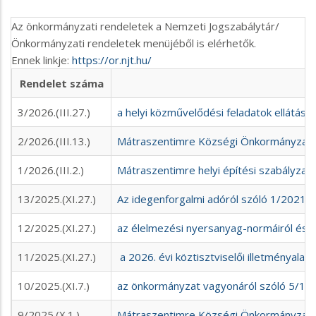
Az önkormányzati rendeletek a Nemzeti Jogszabálytár/
Önkormányzati rendeletek menüjéből is elérhetők.
Ennek linkje:
https://or.njt.hu/
Rendelet száma
3/2026.(III.27.)
a helyi közművelődési feladatok ellátásár
2/2026.(III.13.)
Mátraszentimre Községi Önkormányzat 2
1/2026.(III.2.)
Mátraszentimre helyi építési szabályzatá
13/2025.(XI.27.)
Az idegenforgalmi adóról szóló 1/2021. (
12/2025.(XI.27.)
az élelmezési nyersanyag-normáiról és té
11/2025.(XI.27.)
a 2026. évi köztisztviselői illetményalap
10/2025.(XI.7.)
az önkormányzat vagyonáról szóló 5/1997
9/2025.(X.1.)
Mátraszentimre Községi Önkormányzat 20