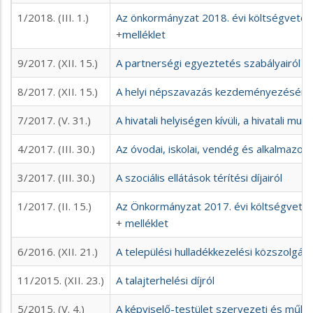
1/2018. (III. 1.)
Az önkormányzat 2018. évi költségvetés
+
melléklet
9/2017. (XII. 15.)
A partnerségi egyeztetés szabályairól
8/2017. (XII. 15.)
A helyi népszavazás kezdeményezésérő
7/2017. (V. 31.)
A hivatali helyiségen kívüli, a hivatali 
4/2017. (III. 30.)
Az óvodai, iskolai, vendég és alkalmazott
3/2017. (III. 30.)
A szociális ellátások térítési díjairól
1/2017. (II. 15.)
Az Önkormányzat 2017. évi költségvetés
+
melléklet
6/2016. (XII. 21.)
A települési hulladékkezelési közszolgált
11/2015. (XII. 23.)
A talajterhelési díjról
5/2015. (V. 4.)
A képviselő-testület szervezeti és műkö