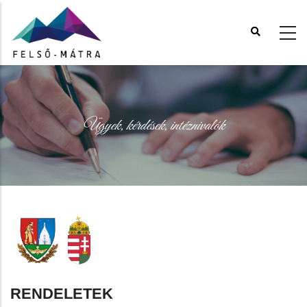
Ugrás
a
tartalomra
Ügyek, kérdések, intéznivalók
RENDELETEK