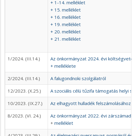
+ 1-14. melléklet
+ 15. melléklet
+ 16. melléklet
+ 19. melléklet
+ 20. melléklet
+ 21. melléklet
1/2024. (III.14.)
Az önkormányzat 2024. évi költségvetés
+ melléklete
2/2024. (III.14.)
A falugondnoki szolgálatról
12/2023. (X.25.)
A szociális célú tűzifa támogatás helyi sz
10/2023. (IX.27.)
Az elhagyott hulladék felszámolásához s
8/2023. (VI. 24.)
Az önkormányzat 2022. évi zárszámadás
+
melléklet
4/2023. (III.29.)
Az élelmezési nyersanyag-normáiról és a t