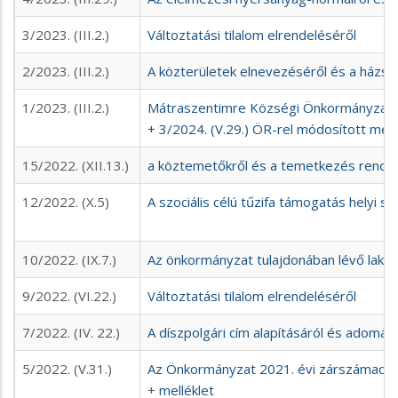
3/2023. (III.2.)
Változtatási tilalom elrendeléséről
2/2023. (III.2.)
A közterületek elnevezéséről és a házs
1/2023. (III.2.)
Mátraszentimre Községi Önkormányzat 2
+ 3/2024. (V.29.) ÖR-rel módosított mell
15/2022. (XII.13.)
a köztemetőkről és a temetkezés rendjé
12/2022. (X.5)
A szociális célú tűzifa támogatás helyi sz
10/2022. (IX.7.)
Az önkormányzat tulajdonában lévő lakás
9/2022. (VI.22.)
Változtatási tilalom elrendeléséről
7/2022. (IV. 22.)
A díszpolgári cím alapításáról és adomá
5/2022. (V.31.)
Az Önkormányzat 2021. évi zárszámadás
+
melléklet