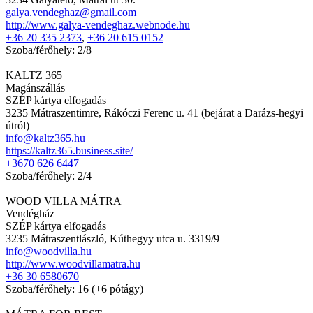
galya.vendeghaz@gmail.com
http://www.galya-vendeghaz.webnode.hu
+36 20 335 2373
,
+36 20 615 0152
Szoba/férőhely: 2/8
KALTZ 365
Magánszállás
SZÉP kártya elfogadás
3235 Mátraszentimre, Rákóczi Ferenc u. 41 (bejárat a Darázs-hegyi
útról)
info@kaltz365.hu
https://kaltz365.business.site/
+3670 626 6447
Szoba/férőhely: 2/4
WOOD VILLA MÁTRA
Vendégház
SZÉP kártya elfogadás
3235 Mátraszentlászló, Kúthegyy utca u. 3319/9
info@woodvilla.hu
http://www.woodvillamatra.hu
+36 30 6580670
Szoba/férőhely: 16 (+6 pótágy)