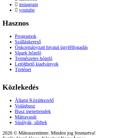
instagram
youtube
Hasznos
Programok
Szálláskereső
Önkormányzati hivatal ügyfélfogadás
Sípark hóinfó
Természetes hóinfó
Letölthető kiadványok
Történet
Közlekedés
Állami Közútkezelő
Volánbusz
Busz menetrendek
Mátravasút
Sípályák, síliftek
2020 © Mátraszentimre. Minden jog fenntartva!