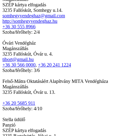
SZÉP kártya elfogadás
3235 Fallóskút, Somhegy u.14.
somhegyvendeghaz@gmail.com
http://somhegyvendeghaz.hu
+36 30 555 8966
Szoba/férőhely: 2/4
Óvári Vendégház
Magánszállás
3235 Fallóskút, Óvár u. 4.
tibort@gmail.hu
+36 30 566 0000
,
+36 20 241 1224
Szoba/férőhely: 3/6
Felső-Mátra Oktatásáért Alapítvány MITA Vendégháza
Magánszállás
3235 Fallóskút, Óvár u. 13.
+36 20 5685 911
Szoba/férőhely: 4/10
Stella üdülő
Panzió
SZÉP kártya elfogadás
3235 Bagolyirtás, Jókai u. 1.