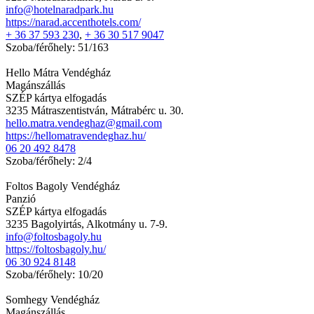
info@hotelnaradpark.hu
https://narad.accenthotels.com/
+ 36 37 593 230
,
+ 36 30 517 9047
Szoba/férőhely: 51/163
Hello Mátra Vendégház
Magánszállás
SZÉP kártya elfogadás
3235 Mátraszentistván, Mátrabérc u. 30.
hello.matra.vendeghaz@gmail.com
https://hellomatravendeghaz.hu/
06 20 492 8478
Szoba/férőhely: 2/4
Foltos Bagoly Vendégház
Panzió
SZÉP kártya elfogadás
3235 Bagolyirtás, Alkotmány u. 7-9.
info@foltosbagoly.hu
https://foltosbagoly.hu/
06 30 924 8148
Szoba/férőhely: 10/20
Somhegy Vendégház
Magánszállás