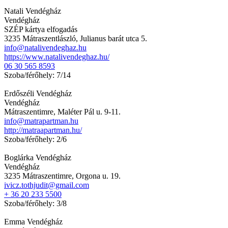
Natali Vendégház
Vendégház
SZÉP kártya elfogadás
3235 Mátraszentlászló, Julianus barát utca 5.
info@natalivendeghaz.hu
https://www.natalivendeghaz.hu/
06 30 565 8593
Szoba/férőhely: 7/14
Erdőszéli Vendégház
Vendégház
Mátraszentimre, Maléter Pál u. 9-11.
info@matrapartman.hu
http://matraapartman.hu/
Szoba/férőhely: 2/6
Boglárka Vendégház
Vendégház
3235 Mátraszentimre, Orgona u. 19.
ivicz.tothjudit@gmail.com
+ 36 20 233 5500
Szoba/férőhely: 3/8
Emma Vendégház