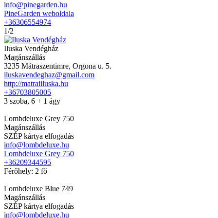
info@pinegarden.hu
PineGarden weboldala
+36306554974
1/2
Iluska Vendégház
Magánszállás
3235 Mátraszentimre, Orgona u. 5.
iluskavendeghaz@gmail.com
http://matraiiluska.hu
+36703805005
3 szoba, 6 + 1 ágy
Lombdeluxe Grey 750
Magánszállás
SZÉP kártya elfogadás
info@lombdeluxe.hu
Lombdeluxe Grey 750
+36209344595
Férőhely: 2 fő
Lombdeluxe Blue 749
Magánszállás
SZÉP kártya elfogadás
info@lombdeluxe.hu