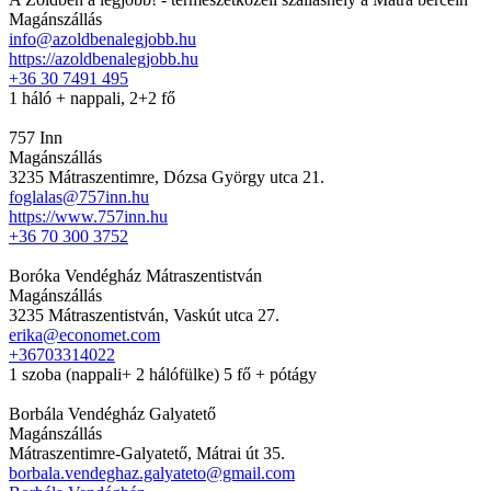
Magánszállás
info@azoldbenalegjobb.hu
https://azoldbenalegjobb.hu
+36 30 7491 495
1 háló + nappali, 2+2 fő
757 Inn
Magánszállás
3235 Mátraszentimre, Dózsa György utca 21.
foglalas@757inn.hu
https://www.757inn.hu
+36 70 300 3752
Boróka Vendégház Mátraszentistván
Magánszállás
3235 Mátraszentistván, Vaskút utca 27.
erika@economet.com
+36703314022
1 szoba (nappali+ 2 hálófülke) 5 fő + pótágy
Borbála Vendégház Galyatető
Magánszállás
Mátraszentimre-Galyatető, Mátrai út 35.
borbala.vendeghaz.galyateto@gmail.com