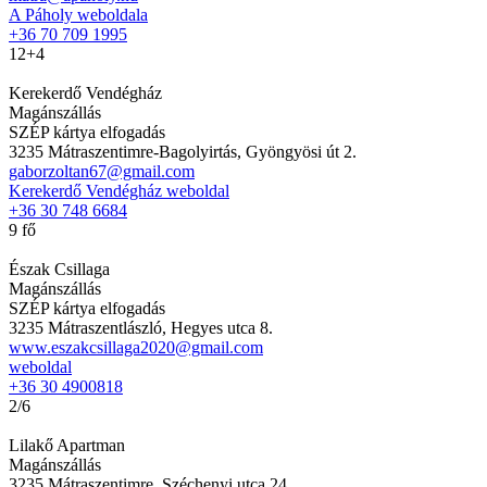
A Páholy weboldala
+36 70 709 1995
12+4
Kerekerdő Vendégház
Magánszállás
SZÉP kártya elfogadás
3235 Mátraszentimre-Bagolyirtás, Gyöngyösi út 2.
gaborzoltan67@gmail.com
Kerekerdő Vendégház weboldal
+36 30 748 6684
9 fő
Észak Csillaga
Magánszállás
SZÉP kártya elfogadás
3235 Mátraszentlászló, Hegyes utca 8.
www.eszakcsillaga2020@gmail.com
weboldal
+36 30 4900818
2/6
Lilakő Apartman
Magánszállás
3235 Mátraszentimre, Széchenyi utca 24.