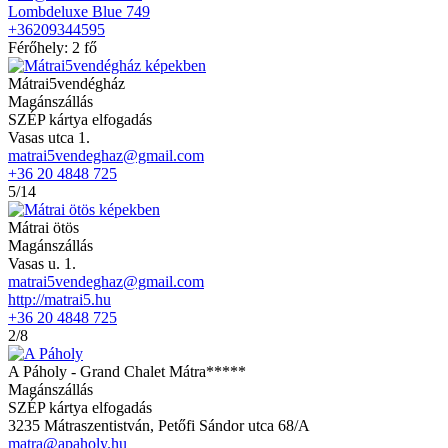
Lombdeluxe Blue 749
+36209344595
Férőhely: 2 fő
Mátrai5vendégház
Magánszállás
SZÉP kártya elfogadás
Vasas utca 1.
matrai5vendeghaz@gmail.com
+36 20 4848 725
5/14
Mátrai ötös
Magánszállás
Vasas u. 1.
matrai5vendeghaz@gmail.com
http://matrai5.hu
+36 20 4848 725
2/8
A Páholy - Grand Chalet Mátra*****
Magánszállás
SZÉP kártya elfogadás
3235 Mátraszentistván, Petőfi Sándor utca 68/A
matra@apaholy.hu