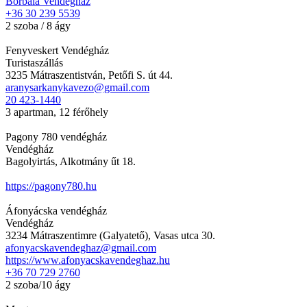
Borbála Vendégház
+36 30 239 5539
2 szoba / 8 ágy
Fenyveskert Vendégház
Turistaszállás
3235 Mátraszentistván, Petőfi S. út 44.
aranysarkanykavezo@gmail.com
20 423-1440
3 apartman, 12 férőhely
Pagony 780 vendégház
Vendégház
Bagolyirtás, Alkotmány űt 18.
https://pagony780.hu
Áfonyácska vendégház
Vendégház
3234 Mátraszentimre (Galyatető), Vasas utca 30.
afonyacskavendeghaz@gmail.com
https://www.afonyacskavendeghaz.hu
+36 70 729 2760
2 szoba/10 ágy