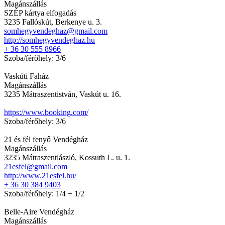
Magánszállás
SZÉP kártya elfogadás
3235 Fallóskút, Berkenye u. 3.
somhegyvendeghaz@gmail.com
http://somhegyvendeghaz.hu
+ 36 30 555 8966
Szoba/férőhely: 3/6
Vaskúti Faház
Magánszállás
3235 Mátraszentistván, Vaskút u. 16.
https://www.booking.com/
Szoba/férőhely: 3/6
21 és fél fenyő Vendégház
Magánszállás
3235 Mátraszentlászló, Kossuth L. u. 1.
21esfel@gmail.com
http://www.21esfel.hu/
+ 36 30 384 9403
Szoba/férőhely: 1/4 + 1/2
Belle-Aire Vendégház
Magánszállás