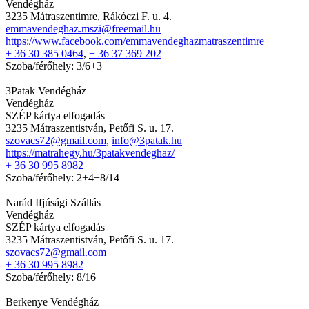
Vendégház
3235 Mátraszentimre, Rákóczi F. u. 4.
emmavendeghaz.mszi@freemail.hu
https://www.facebook.com/emmavendeghazmatraszentimre
+ 36 30 385 0464
,
+ 36 37 369 202
Szoba/férőhely: 3/6+3
3Patak Vendégház
Vendégház
SZÉP kártya elfogadás
3235 Mátraszentistván, Petőfi S. u. 17.
szovacs72@gmail.com
,
info@3patak.hu
https://matrahegy.hu/3patakvendeghaz/
+ 36 30 995 8982
Szoba/férőhely: 2+4+8/14
Narád Ifjúsági Szállás
Vendégház
SZÉP kártya elfogadás
3235 Mátraszentistván, Petőfi S. u. 17.
szovacs72@gmail.com
+ 36 30 995 8982
Szoba/férőhely: 8/16
Berkenye Vendégház