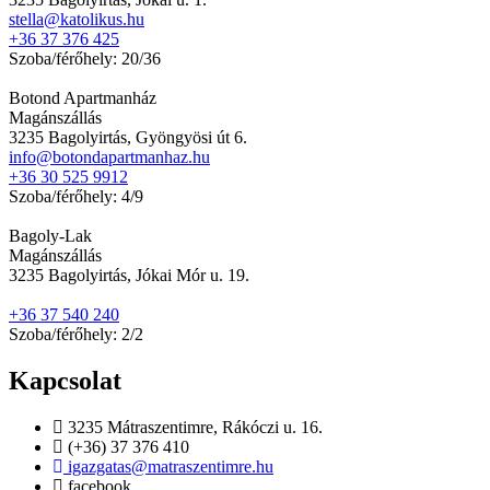
stella@katolikus.hu
+36 37 376 425
Szoba/férőhely: 20/36
Botond Apartmanház
Magánszállás
3235 Bagolyirtás, Gyöngyösi út 6.
info@botondapartmanhaz.hu
+36 30 525 9912
Szoba/férőhely: 4/9
Bagoly-Lak
Magánszállás
3235 Bagolyirtás, Jókai Mór u. 19.
+36 37 540 240
Szoba/férőhely: 2/2
Kapcsolat
3235 Mátraszentimre, Rákóczi u. 16.
(+36) 37 376 410
igazgatas@matraszentimre.hu
facebook