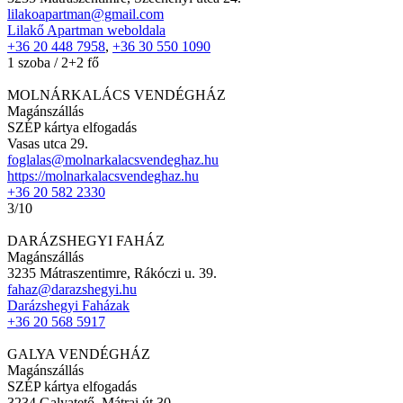
lilakoapartman@gmail.com
Lilakő Apartman weboldala
+36 20 448 7958
,
+36 30 550 1090
1 szoba / 2+2 fő
MOLNÁRKALÁCS VENDÉGHÁZ
Magánszállás
SZÉP kártya elfogadás
Vasas utca 29.
foglalas@molnarkalacsvendeghaz.hu
https://molnarkalacsvendeghaz.hu
+36 20 582 2330
3/10
DARÁZSHEGYI FAHÁZ
Magánszállás
3235 Mátraszentimre, Rákóczi u. 39.
fahaz@darazshegyi.hu
Darázshegyi Faházak
+36 20 568 5917
GALYA VENDÉGHÁZ
Magánszállás
SZÉP kártya elfogadás
3234 Galyatető, Mátrai út 30.