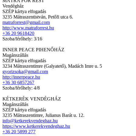
MÁTRA FOR REST
Vendégház
SZÉP kártya elfogadás
3235 Mátraszentistván, Petőfi utca 6.
matraforrest@gmail.com
http://www.matraforrest.hu
+36 20 9618420
Szoba/férőhely: 3/16
INNER PEACE PIHENŐHÁZ
Magánszállás
SZÉP kártya elfogadás
3234 Mátraszentimre (Galyatető), Madách Imre u. 5
gyorizsoka@gmail.com
http://innerpeace.hu
+36 30 6857267
Szoba/férőhely: 4/8
KÉTKERÉK VENDÉGHÁZ
Magánszállás
SZÉP kártya elfogadás
3235 Mátraszentimre, Julianus Barát u. 12.
info@ketkerekvendeghaz.hu
https://www.ketkerekvendeghaz.hu
+36 20 5899 277