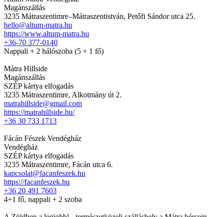
Magánszállás
3235 Mátraszentimre–Mátraszentistván, Petőfi Sándor utca 25.
hello@altum-matra.hu
https://www.altum-matra.hu
+36-70 377-0140
Nappali + 2 hálószoba (5 + 1 fő)
Mátra Hillside
Magánszállás
SZÉP kártya elfogadás
3235 Mátraszentimre, Alkotmány út 2.
matrahillside@gmail.com
https://matrahillside.hu/
+36 30 733 1713
Fácán Fészek Vendégház
Vendégház
SZÉP kártya elfogadás
3235 Mátraszentimre, Fácán utca 6.
kapcsolat@facanfeszek.hu
https://facanfeszek.hu
+36 20 491 7603
4+1 fő, nappali + 2 szoba
A Zöldben a legjobb! - természetközeli szálláshely a Mátra bércein