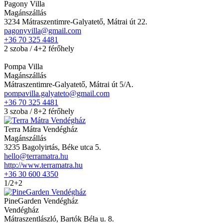
Pagony Villa
Magánszállás
3234 Mátraszentimre-Galyatető, Mátrai út 22.
pagonyvilla@gmail.com
+36 70 325 4481
2 szoba / 4+2 férőhely
Pompa Villa
Magánszállás
Mátraszentimre-Galyatető, Mátrai út 5/A.
pompavilla.galyateto@gmail.com
+36 70 325 4481
3 szoba / 8+2 férőhely
Terra Mátra Vendégház
Magánszállás
3235 Bagolyirtás, Béke utca 5.
hello@terramatra.hu
http://www.terramatra.hu
+36 30 600 4350
1/2+2
PineGarden Vendégház
Vendégház
Mátraszentlászló, Bartók Béla u. 8.