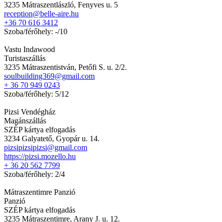
3235 Mátraszentlászló, Fenyves u. 5
reception@belle-aire.hu
+36 70 616 3412
Szoba/férőhely: -/10
Vastu Indawood
Turistaszállás
3235 Mátraszentistván, Petőfi S. u. 2/2.
soulbuilding369@gmail.com
+ 36 70 949 0243
Szoba/férőhely: 5/12
Pizsi Vendégház
Magánszállás
SZÉP kártya elfogadás
3234 Galyatető, Gyopár u. 14.
pizsipizsipizsi@gmail.com
https://pizsi.mozello.hu
+ 36 20 562 7799
Szoba/férőhely: 2/4
Mátraszentimre Panzió
Panzió
SZÉP kártya elfogadás
3235 Mátraszentimre, Arany J. u. 12.