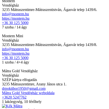
Montem
Vendégház
3235 Mátraszentimre-Mátraszentistván, Ágasvár telep 1439/6.
info@montem.hu
https://montem.hu
+36 30 125 5000
7 szoba / 14 ágy
Montem Mini
Vendégház
3235 Mátraszentimre-Mátraszentistván, Ágasvár telep 1439/8.
info@montem.hu
https://montem.hu
+36 30 125 5000
1 szoba / 4+4 ágy
Mátra Gold Vendégház
Vendégház
SZÉP kártya elfogadás
3235 Mátraszentimre, Arany János utca 1.
drpoktibor1950@gmail.com
Mátra Gold Vendégház weboldala
+3620 5247762
1 lakóegység, 10 férőhely