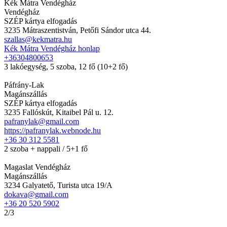
Kék Mátra Vendégház
Vendégház
SZÉP kártya elfogadás
3235 Mátraszentistván, Petőfi Sándor utca 44.
szallas@kekmatra.hu
Kék Mátra Vendégház honlap
+36304800653
3 lakóegység, 5 szoba, 12 fő (10+2 fő)
Páfrány-Lak
Magánszállás
SZÉP kártya elfogadás
3235 Fallóskút, Kitaibel Pál u. 12.
pafranylak@gmail.com
https://pafranylak.webnode.hu
+36 30 312 5581
2 szoba + nappali / 5+1 fő
Magaslat Vendégház
Magánszállás
3234 Galyatető, Turista utca 19/A
dokava@gmail.com
+36 20 520 5902
2/3