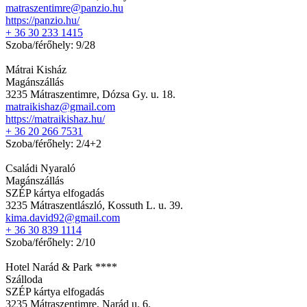
matraszentimre@panzio.hu
https://panzio.hu/
+ 36 30 233 1415
Szoba/férőhely: 9/28
Mátrai Kisház
Magánszállás
3235 Mátraszentimre, Dózsa Gy. u. 18.
matraikishaz@gmail.com
https://matraikishaz.hu/
+ 36 20 266 7531
Szoba/férőhely: 2/4+2
Családi Nyaraló
Magánszállás
SZÉP kártya elfogadás
3235 Mátraszentlászló, Kossuth L. u. 39.
kima.david92@gmail.com
+ 36 30 839 1114
Szoba/férőhely: 2/10
Hotel Narád & Park ****
Szálloda
SZÉP kártya elfogadás
3235 Mátraszentimre, Narád u. 6.