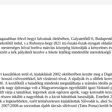
agasabban fekvő hegyi falvainak ölelésében, Galyatetőtől 6, Budapestt
rkolótól indul, s a Rubonya-hegy (821 m) északi-észak-nyugati oldalán 
i mesterséges hóval borítva március közepéig biztosítják a kényelmes é
t, ezért a kék pályáktól kezdve a fekete lejtőkig mindenféle meredekségű 
i kaszálókon terül el, kialakítását 2002 októberében kezdte meg a Digit
 hosszú csővezetékkel, két víztározó tóval. A sípályák és a síliftek kere
é. A kezdőktől a haladókig mindenki megtalálhatja a számára ideális pá
yik nagy újdonsága volt a Magyarországon egyedülálló igazi Síoktató p
ift várja a tanulókat, legyenek azok egészen aprók, vagy korosabb kezdő
részen inkább a nagyobbak és a kicsit bátrabbak használják. Emellett 20
ek a legkisebbekre, ezért természetesen kialakítottak Síóvodát is, aho
 A 2007/2008-as szezonban újabb tárcsás sífelvonó (Tatra Poma) került 