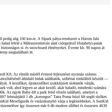
ől pedig alig 100 km-re. A Sípark pálya-rendszere a Három falu
halad lefelé a Mátraszentistván alatt csörgedező Hutahelyi-patak
s biztonságos sí- és snowboard élményeket. Évente kb. 90 napon át
terep megtalálható itt.
roll Kft. Az elmúlt másfél évtized fejlesztései nyomán számos
szteződésénél áthidaló hidak találhatók, szibériai rönkfából készült —
lyát. A kezdőket, újrakezdőket szakképzett síoktatók várják,
ark volt, ahol legyen az akár kezdő, akár haladó, mindenki számára
k. Az egyik Baby-lift a park felső részén található, amelyet a
07 februárjától 1 db „korongos” Tatra Poma húzó lift segíti sízőket.
l SunKid Mesefigurák és varázskunyhó várja a legkisebbeket. A SunKid
beüzemelésre így összesen már 6 db modern sílifttel és összesen 4630