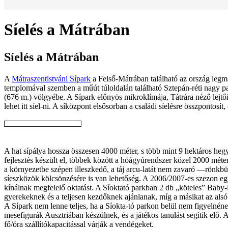
Síelés a Mátrában
Síelés a Mátrában
A
Mátraszentistváni Sípark
a Felső-Mátrában található az ország legm
templomával szemben a műút túloldalán található Sztepán-réti nagy pa
(676 m.) völgyébe. A Sípark előnyös mikroklímája, Tátrára néző lejtő
lehet itt síel-ni. A síközpont elsősorban a családi síelésre összpontosí
A hat sípálya hossza összesen 4000 méter, s több mint 9 hektáros hegy
fejlesztés készült el, többek között a hóágyúrendszer közel 2000 méter
a környezetbe szépen illeszkedő, a táj arcu-latát nem zavaró —rönkbüf
síeszközök kölcsönzésére is van lehetőség. A 2006/2007-es szezon eg
kínálnak megfelelő oktatást. A Síoktató parkban 2 db „köteles” Baby-l
gyerekeknek és a teljesen kezdőknek ajánlanak, míg a másikat az alsó 
A Sípark nem lenne teljes, ha a Síokta-tó parkon belül nem figyelnén
mesefigurák Ausztriában készülnek, és a játékos tanulást segítik elő.
fő/óra szállítókapacitással várják a vendégeket.