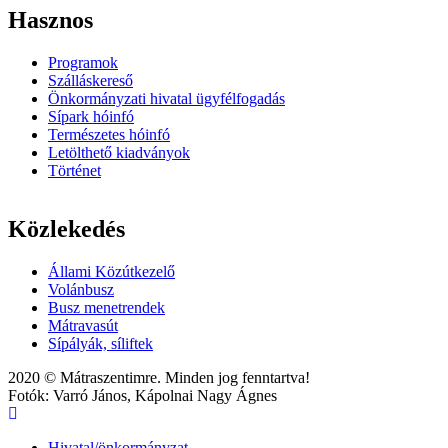
Hasznos
Programok
Szálláskereső
Önkormányzati hivatal ügyfélfogadás
Sípark hóinfó
Természetes hóinfó
Letölthető kiadványok
Történet
Közlekedés
Állami Közútkezelő
Volánbusz
Busz menetrendek
Mátravasút
Sípályák, síliftek
2020 © Mátraszentimre. Minden jog fenntartva!
Fotók: Varró János, Kápolnai Nagy Ágnes
Hivatal/önkormányzat