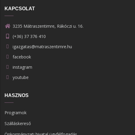
KAPCSOLAT
3235 Mátraszentimre, Rákóczi u. 16.
(+36) 37 376 410
igazgatas@matraszentimre.hu
facebook
instagram
youtube
HASZNOS
Programok
Szálláskereső
Önkormányzati hivatal ügyfélfogadás