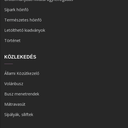
Sípark hóinfó
Természetes hóinfó
Letölthető kiadványok
Történet
KÖZLEKEDÉS
Állami Közútkezelő
Volánbusz
Busz menetrendek
Mátravasút
Sípályák, síliftek