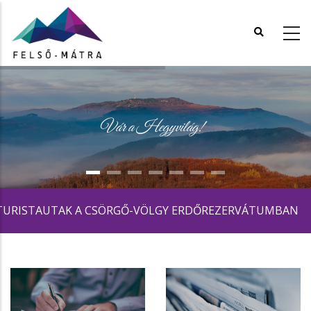
Ugrás
a
tartalomra
Vár a Hegyvilág!
AUTAK A CSÖRGŐ-VÖLGY ERDŐREZERVÁTUMBAN
|
H