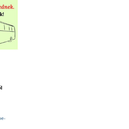
l
be-