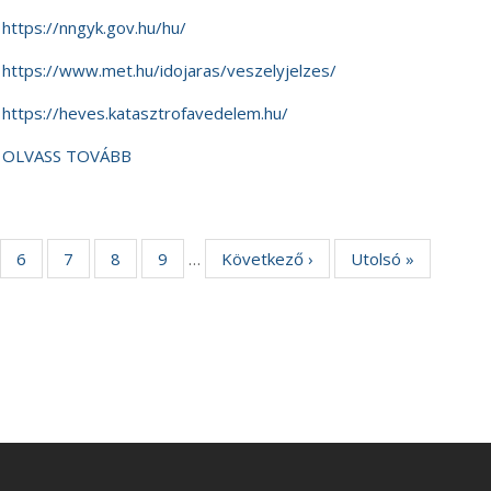
https://nngyk.gov.hu/hu/
https://www.met.hu/idojaras/veszelyjelzes/
https://heves.katasztrofavedelem.hu/
OLVASS TOVÁBB
l
Oldal
6
Oldal
7
Oldal
8
Oldal
9
…
Következő
Következő ›
Utolsó
Utolsó »
oldal
oldal