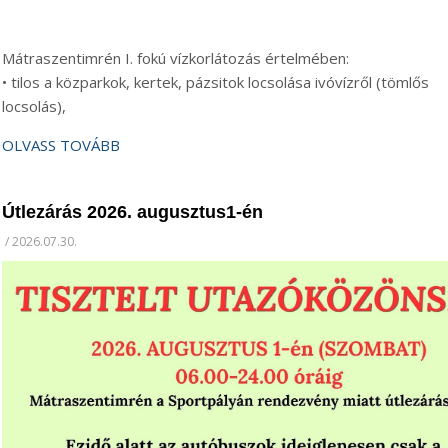
Mátraszentimrén I. fokú vízkorlátozás értelmében:
• tilos a közparkok, kertek, pázsitok locsolása ivóvízről (tömlős
locsolás),
OLVASS TOVÁBB
Útlezárás 2026. augusztus1-én
/
2026.07.30.