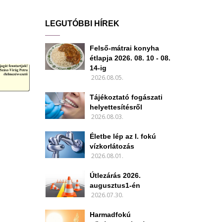
LEGUTÓBBI HÍREK
Felső-mátrai konyha
étlapja 2026. 08. 10 - 08.
14-ig
2026.08.05.
Tájékoztató fogászati
helyettesítésről
2026.08.03.
Életbe lép az I. fokú
vízkorlátozás
2026.08.01.
Útlezárás 2026.
augusztus1-én
2026.07.30.
Harmadfokú