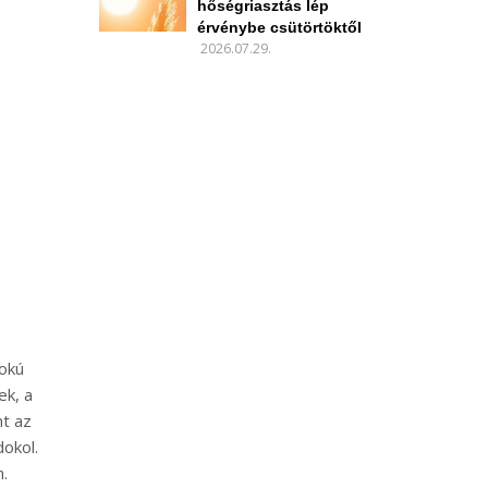
hőségriasztás lép
érvénybe csütörtöktől
2026.07.29.
fokú
ek, a
nt az
okol.
n.