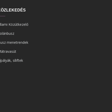
KÖZLEKEDÉS
llami Közútkezelő
olánbusz
usz menetrendek
átravasút
ípályák, síliftek