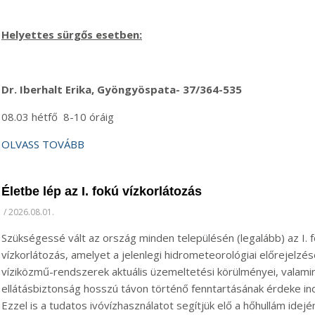
Helyettes sürgős esetben:
Dr. Iberhalt Erika, Gyöngyöspata- 37/364-535
08.03 hétfő 8-10 óráig
OLVASS TOVÁBB
Életbe lép az I. fokú vízkorlátozás
/
2026.08.01.
Szükségessé vált az ország minden településén (legalább) az I. 
vízkorlátozás, amelyet a jelenlegi hidrometeorológiai előrejelzés
víziközmű-rendszerek aktuális üzemeltetési körülményei, valami
ellátásbiztonság hosszú távon történő fenntartásának érdeke ind
Ezzel is a tudatos ivóvízhasználatot segítjük elő a hőhullám idejé