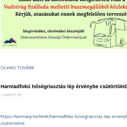
OLVASS TOVÁBB
Harmadfokú hőségriasztás lép érvénybe csütörtöktő
/
2026.07.29.
https://kormany.hu/hirek/harmadfoku-hosegriasztas-lep-erveny
csutortoktol