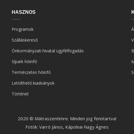
HASZNOS
Programok
Á
Szálláskereső
V
Önkormányzati hivatal ügyfélfogadás
B
Sípark hóinfó
M
Természetes hóinfó
S
Letölthető kiadványok
Történet
2020 © Mátraszentimre. Minden jog fenntartva!
Fotók: Varró János, Kápolnai Nagy Ágnes