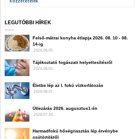
Közzétételek
LEGUTÓBBI HÍREK
Felső-mátrai konyha étlapja 2026. 08. 10 - 08.
14-ig
2026.08.05.
Tájékoztató fogászati helyettesítésről
2026.08.03.
Életbe lép az I. fokú vízkorlátozás
2026.08.01.
Útlezárás 2026. augusztus1-én
2026.07.30.
Harmadfokú hőségriasztás lép érvénybe
csütörtöktől