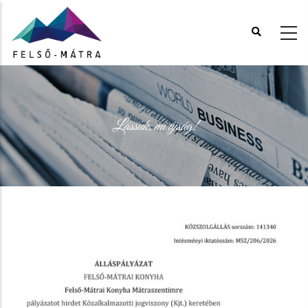
Ugrás
a
tartalomra
Lássuk, mi újság!