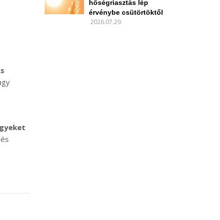
hőségriasztás lép
érvénybe csütörtöktől
2026.07.29.
cs
agy
ügyeket
 és