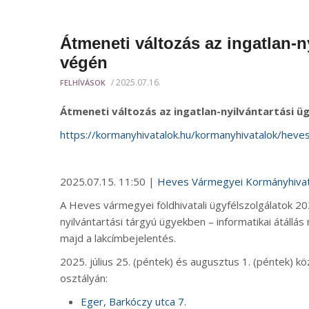
Átmeneti változás az ingatlan-n
végén
/
2025.07.16.
FELHÍVÁSOK
Átmeneti változás az ingatlan-nyilvántartási ü
https://kormanyhivatalok.hu/kormanyhivatalok/heves
2025.07.15. 11:50 |
Heves Vármegyei Kormányhivat
A Heves vármegyei földhivatali ügyfélszolgálatok 202
nyilvántartási tárgyú ügyekben – informatikai átáll
majd a lakcímbejelentés.
2025. július 25. (péntek) és augusztus 1. (péntek) k
osztályán:
Eger, Barkóczy utca 7.