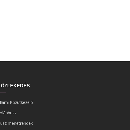
KÖZLEKEDÉS
llami Közútkezelő
olánbusz
usz menetrendek