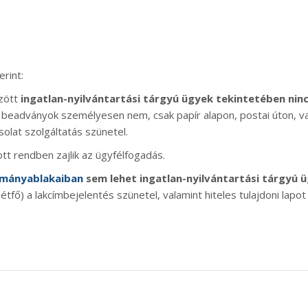
rint:
özött
ingatlan-nyilvántartási tárgyú ügyek tekintetében nin
gyú beadványok személyesen nem, csak papír alapon, postai úton, v
solat szolgáltatás szünetel.
tt rendben zajlik az ügyfélfogadás.
mányablakaiban
sem lehet ingatlan-nyilvántartási tárgyú 
hétfő) a lakcímbejelentés szünetel, valamint hiteles tulajdoni lapot