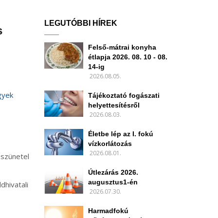
LEGUTÓBBI HÍREK
s
Felső-mátrai konyha
étlapja 2026. 08. 10 - 08.
14-ig
2026.08.05.
gyek
Tájékoztató fogászati
helyettesítésről
2026.08.03.
Életbe lép az I. fokú
vízkorlátozás
2026.08.01.
 szünetel
Útlezárás 2026.
augusztus1-én
dhivatali
2026.07.30.
Harmadfokú