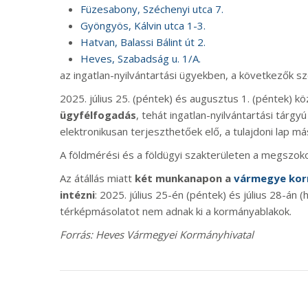
Füzesabony, Széchenyi utca 7.
Gyöngyös, Kálvin utca 1-3.
Hatvan, Balassi Bálint út 2.
Heves, Szabadság u. 1/A.
az ingatlan-nyilvántartási ügyekben, a következők sze
2025. július 25. (péntek) és augusztus 1. (péntek) k
ügyfélfogadás
, tehát ingatlan-nyilvántartási tár
elektronikusan terjeszthetőek elő, a tulajdoni lap má
A földmérési és a földügyi szakterületen a megszoko
Az átállás miatt
két munkanapon a
vármegye kor
intézni
: 2025. július 25-én (péntek) és július 28-án (
térképmásolatot nem adnak ki a kormányablakok.
Forrás: Heves Vármegyei Kormányhivatal