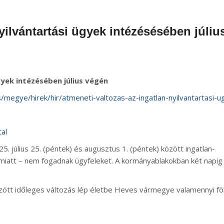
yilvántartási ügyek intézésésében júliu
gyek intézésében július végén
/megye/hirek/hir/atmeneti-valtozas-az-ingatlan-nyilvantartasi-u
al
5. július 25. (péntek) és augusztus 1. (péntek) között ingatlan-
ás miatt – nem fogadnak ügyfeleket. A kormányablakokban két napig
özött időleges változás lép életbe Heves vármegye valamennyi föl