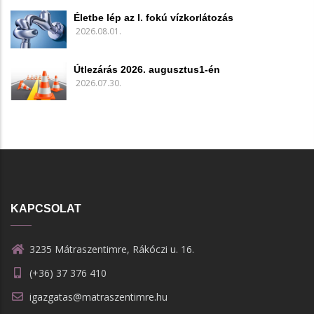
Életbe lép az I. fokú vízkorlátozás
2026.08.01.
Útlezárás 2026. augusztus1-én
2026.07.30.
KAPCSOLAT
3235 Mátraszentimre, Rákóczi u. 16.
(+36) 37 376 410
igazgatas@matraszentimre.hu