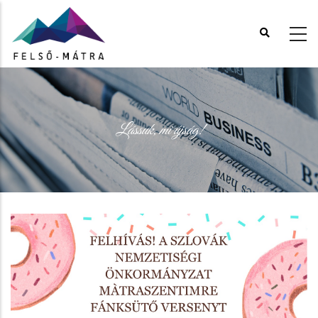
Ugrás
a
tartalomra
Lássuk, mi újság!