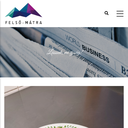
Ugrás
a
tartalomra
Lássuk, mi újság!