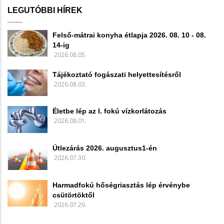
LEGUTÓBBI HÍREK
Felső-mátrai konyha étlapja 2026. 08. 10 - 08.
14-ig
2026.08.05.
Tájékoztató fogászati helyettesítésről
2026.08.03.
Életbe lép az I. fokú vízkorlátozás
2026.08.01.
Útlezárás 2026. augusztus1-én
2026.07.30.
Harmadfokú hőségriasztás lép érvénybe
csütörtöktől
2026.07.29.