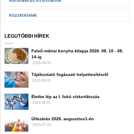
Koronavírus információk
Közzétételek
LEGUTÓBBI HÍREK
Felső-mátrai konyha étlapja 2026. 08. 10 - 08.
14-ig
2026.08.05.
Tájékoztató fogászati helyettesítésről
2026.08.03.
Életbe lép az I. fokú vízkorlátozás
2026.08.01.
Útlezárás 2026. augusztus1-én
2026.07.30.