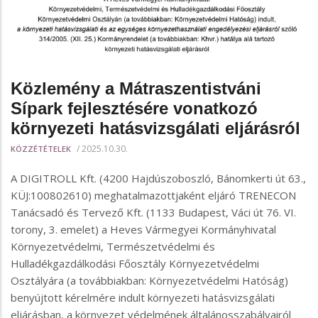
Közlemény a Mátraszentistváni
Sípark fejlesztésére vonatkozó
környezeti hatásvizsgálati eljárásról
/
2025.10.30.
KÖZZÉTÉTELEK
A DIGITROLL Kft. (4200 Hajdúszoboszló, Bánomkerti út 63.,
KÜJ:100802610) meghatalmazottjaként eljáró TRENECON
Tanácsadó és Tervező Kft. (1133 Budapest, Váci út 76. VI.
torony, 3. emelet) a Heves Vármegyei Kormányhivatal
Környezetvédelmi, Természetvédelmi és
Hulladékgazdálkodási Főosztály Környezetvédelmi
Osztályára (a továbbiakban: Környezetvédelmi Hatóság)
benyújtott kérelmére indult környezeti hatásvizsgálati
eljárásban, a környezet védelmének általánosszabályairól