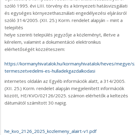
szóló 1995. évi LIII. törvény és a környezeti hatásvizsgálati
és egységes környezethasználati engedélyezési eljárásról
szóló 314/2005. (XII. 25.) Korm. rendelet alapján – mint a
telepítés
helye szerinti település jegyzője a közleményt, illetve a
kérelem, valamint a dokumentáció elektronikus
elérhetőségét közzéteszem:
https://kormanyhivatalok.hu/kormanyhivatalok/heves/megye/
termeszetvedelmi-es-hulladekgazdalkodasi
internetes oldalán az Egyéb információk alatt, a 314/2005.
(XII. 25.) Korm. rendelet alapján megjelenített információk
között, HE/KVO/02126/2025. számon elérhetők a keltezés
dátumától számított 30 napig.
he_kvo_2126_2025_kozlemeny_alairt-v1.pdf