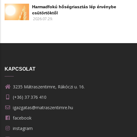
Harmadfokú hőségriasztás lép érvénybe
csütörtöktől
2026.07.29.
KAPCSOLAT
3235 Mátraszentimre, Rákóczi u. 16.
(+36) 37 376 410
igazgatas@matraszentimre.hu
facebook
instagram