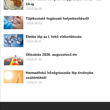
14-ig
2026.08.05.
Tájékoztató fogászati helyettesítésről
2026.08.03.
Életbe lép az I. fokú vízkorlátozás
2026.08.01.
Útlezárás 2026. augusztus1-én
2026.07.30.
Harmadfokú hőségriasztás lép érvénybe
csütörtöktől
2026.07.29.