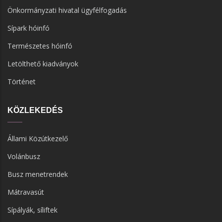
Önkormányzati hivatal ügyfélfogadás
Sípark hóinfó
Természetes hóinfó
Letölthető kiadványok
Történet
KÖZLEKEDÉS
Állami Közútkezelő
Volánbusz
Busz menetrendek
Mátravasút
Sípályák, síliftek