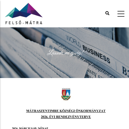
Ugrás
a
tartalomra
Lássuk, mi újság!