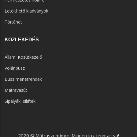
Letölthető kiadványok
Történet
KÖZLEKEDÉS
Állami Közútkezelő
Volánbusz
Busz menetrendek
Mátravasút
Sípályák, síliftek
2020 © Mátraszentimre. Minden jog fenntartva!