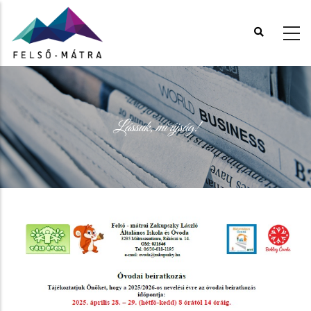
Ugrás
a
tartalomra
Lássuk, mi újság!