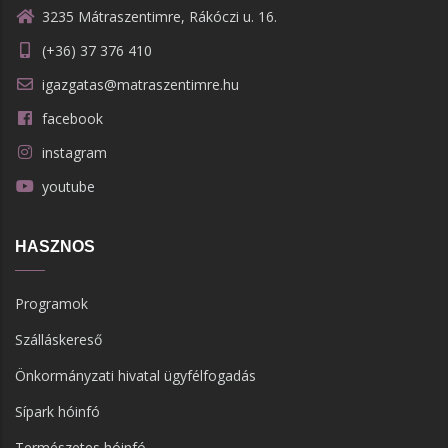
3235 Mátraszentimre, Rákóczi u. 16.
(+36) 37 376 410
igazgatas@matraszentimre.hu
facebook
instagram
youtube
HASZNOS
Programok
Szálláskereső
Önkormányzati hivatal ügyfélfogadás
Sípark hóinfó
Természetes hóinfó