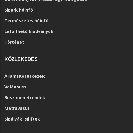
Sípark hóinfó
Természetes hóinfó
Letölthető kiadványok
Történet
KÖZLEKEDÉS
Állami Közútkezelő
Volánbusz
Busz menetrendek
Mátravasút
Sípályák, síliftek