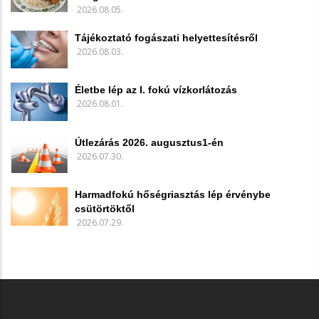
2026.08.05.
Tájékoztató fogászati helyettesítésről
2026.08.03.
Életbe lép az I. fokú vízkorlátozás
2026.08.01.
Útlezárás 2026. augusztus1-én
2026.07.30.
Harmadfokú hőségriasztás lép érvénybe
csütörtöktől
2026.07.29.