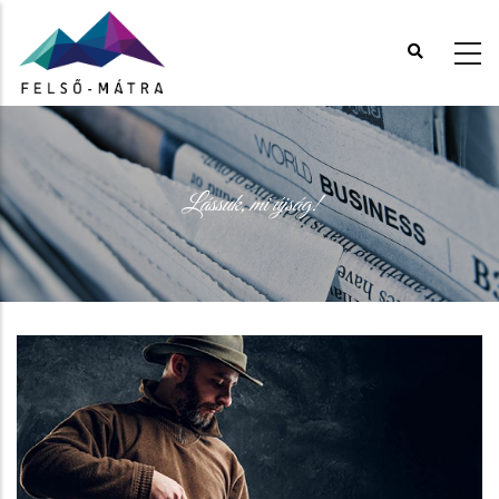
Ugrás
a
tartalomra
Lássuk, mi újság!