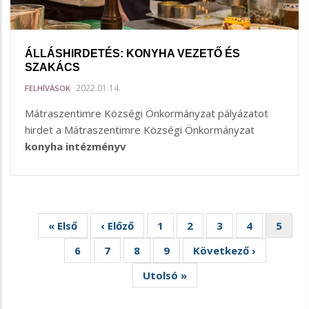
ÁLLÁSHIRDETÉS: KONYHA VEZETŐ ÉS
SZAKÁCS
2022.01.14.
FELHÍVÁSOK
Mátraszentimre Községi Önkormányzat pályázatot
hirdet a Mátraszentimre Községi Önkormányzat
konyha intézményv
Első
« Első
Előző
‹ Előző
Oldal
1
Oldal
2
Oldal
3
Oldal
4
Aktuál
5
Oldalszámozás
oldal
oldal
oldal
Oldal
6
Oldal
7
Oldal
8
Oldal
9
Következő
Következő ›
oldal
Utolsó
Utolsó »
oldal