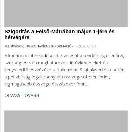
Szigorítás a Felső-Mátrában május 1-jére és
hétvégére
,
/
2020.05.01.
FELHÍVÁSOK
KORONAVÍRUS INFORMÁCIÓK
A korlátozó intézkedések betartását a rendőrség ellenőrzi,
szükség esetén meghatározott intézkedéseket és
kényszerítő eszközöket alkalmazhat. Szabálysértés esetén
a pénzbírság legalacsonyabb összege ötezer forint,
legmagasabb összege ötszázezer forint.
OLVASS TOVÁBB