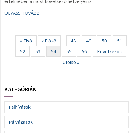
értelmében a most következő hétvégén is
OLVASS TOVÁBB
Első
« Első
Előző
‹ Előző
…
Oldal
48
Oldal
49
Oldal
50
Oldal
51
Oldalszámozás
oldal
oldal
Oldal
52
Oldal
53
Aktuális
54
Oldal
55
Oldal
56
Következő
Következő ›
oldal
oldal
Utolsó
Utolsó »
oldal
KATEGÓRIÁK
Felhívások
Pályázatok