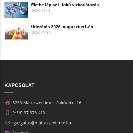
Életbe lép az I. fokú vízkorlátozás
2026.08.01.
Útlezárás 2026. augusztus1-én
2026.07.30.
KAPCSOLAT
3235 Mátraszentimre, Rákóczi u. 16.
(+36) 37 376 410
igazgatas@matraszentimre.hu
facebook