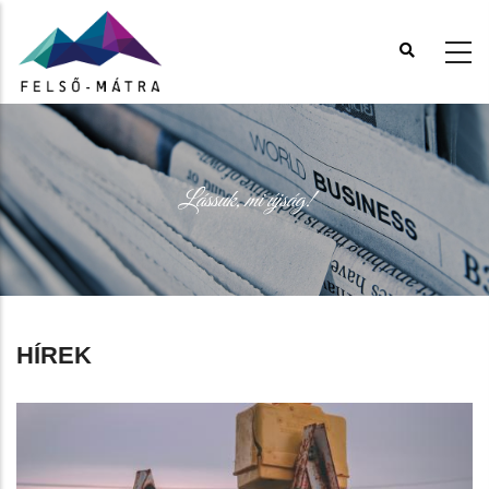
Ugrás
a
tartalomra
Lássuk, mi újság!
HÍREK