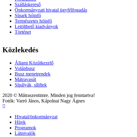
Szálláskereső
Önkormányzati hivatal ügyfélfogadás
Sípark hóinfó
Természetes hóinfó
Letölthető kiadványok
Történet
Közlekedés
Állami Közútkezelő
Volánbusz
Busz menetrendek
Mátravasút
Sípályák, síliftek
2020 © Mátraszentimre. Minden jog fenntartva!
Fotók: Varró János, Kápolnai Nagy Ágnes
Hivatal/önkormányzat
Hírek
Main
Programok
navigation
Látnivalók