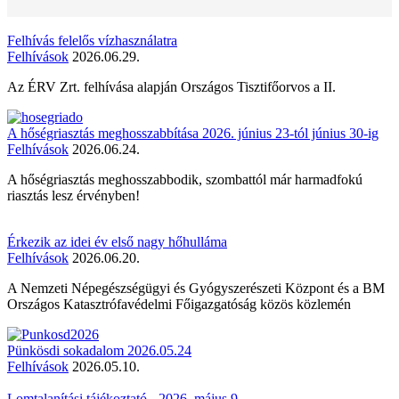
Felhívás felelős vízhasználatra
Felhívások
2026.06.29.
Az ÉRV Zrt. felhívása alapján Országos Tisztifőorvos a II.
A hőségriasztás meghosszabbítása 2026. június 23-tól június 30-ig
Felhívások
2026.06.24.
A hőségriasztás meghosszabbodik, szombattól már harmadfokú
riasztás lesz érvényben!
Érkezik az idei év első nagy hőhulláma
Felhívások
2026.06.20.
A Nemzeti Népegészségügyi és Gyógyszerészeti Központ és a BM
Országos Katasztrófavédelmi Főigazgatóság közös közlemén
Pünkösdi sokadalom 2026.05.24
Felhívások
2026.05.10.
Lomtalanítási tájékoztató - 2026. május 9.