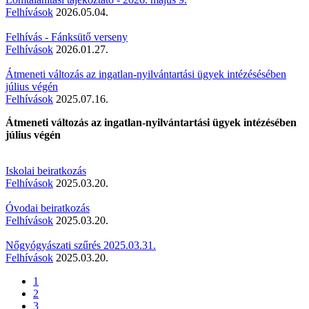
Felhívások
2026.05.04.
Felhívás - Fánksütő verseny
Felhívások
2026.01.27.
Átmeneti változás az ingatlan-nyilvántartási ügyek intézésésében
július végén
Felhívások
2025.07.16.
Átmeneti változás az ingatlan-nyilvántartási ügyek intézésében
július végén
Iskolai beiratkozás
Felhívások
2025.03.20.
Óvodai beiratkozás
Felhívások
2025.03.20.
Nőgyógyászati szűrés 2025.03.31.
Felhívások
2025.03.20.
Aktuális
1
oldal
Oldal
2
Oldalszámozás
Oldal
3