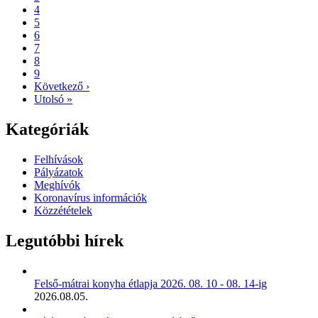
Oldal
4
Oldal
5
Oldal
6
Oldal
7
Oldal
8
Oldal
9
Következő
Következő ›
oldal
Utolsó
Utolsó »
oldal
Kategóriák
Felhívások
Pályázatok
Meghívók
Koronavírus információk
Közzétételek
Legutóbbi hírek
Felső-mátrai konyha étlapja 2026. 08. 10 - 08. 14-ig
2026.08.05.