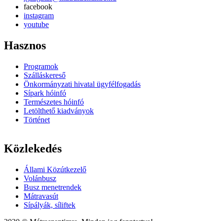
facebook
instagram
youtube
Hasznos
Programok
Szálláskereső
Önkormányzati hivatal ügyfélfogadás
Sípark hóinfó
Természetes hóinfó
Letölthető kiadványok
Történet
Közlekedés
Állami Közútkezelő
Volánbusz
Busz menetrendek
Mátravasút
Sípályák, síliftek