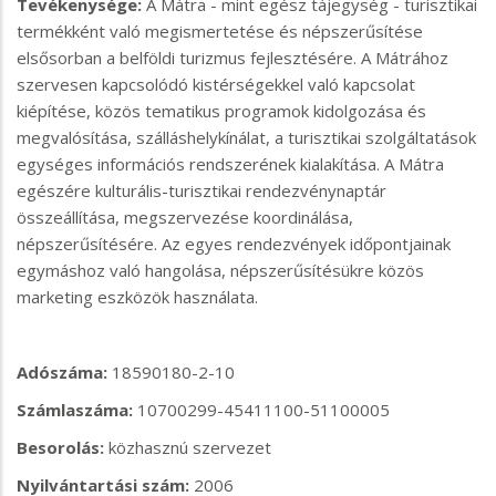
Tevékenysége:
A Mátra - mint egész tájegység - turisztikai
termékként való megismertetése és népszerűsítése
elsősorban a belföldi turizmus fejlesztésére. A Mátrához
szervesen kapcsolódó kistérségekkel való kapcsolat
kiépítése, közös tematikus programok kidolgozása és
megvalósítása, szálláshelykínálat, a turisztikai szolgáltatások
egységes információs rendszerének kialakítása. A Mátra
egészére kulturális-turisztikai rendezvénynaptár
összeállítása, megszervezése koordinálása,
népszerűsítésére. Az egyes rendezvények időpontjainak
egymáshoz való hangolása, népszerűsítésükre közös
marketing eszközök használata.
Adószáma:
18590180-2-10
Számlaszáma:
10700299-45411100-51100005
Besorolás:
közhasznú szervezet
Nyilvántartási szám:
2006