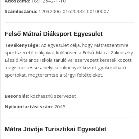
Adószáma:
18912542-1-10
Számlaszáma:
12032006-01620333-00100007
Felső Mátrai Diáksport Egyesület
Tevékenysége:
Az egyesület célja, hogy Mátraszentimre
sportszerető diákjaival, különösen a Felső-Mátrai Zakupszky
László Általános Iskola tanulóival szervezett keretek között
megismertesse a helyi körülmények között gyakorolható
sportokat, megteremtse a tárgyi feltételeket.
Besorolás:
közhasznú szervezet
Nyilvántartási szám:
2045
Mátra Jövője Turisztikai Egyesület