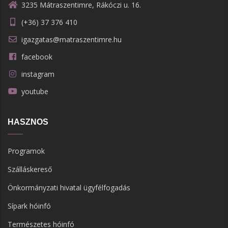
3235 Mátraszentimre, Rákóczi u. 16.
(+36) 37 376 410
igazgatas@matraszentimre.hu
facebook
instagram
youtube
HASZNOS
Programok
Szálláskereső
Önkormányzati hivatal ügyfélfogadás
Sípark hóinfó
Természetes hóinfó