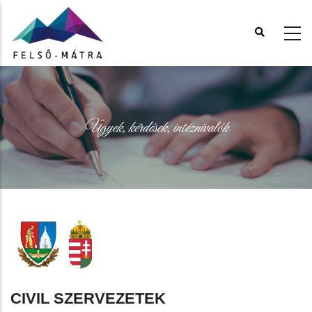
Ugrás
a
tartalomra
Ügyek, kérdések, intéznivalók
CIVIL SZERVEZETEK