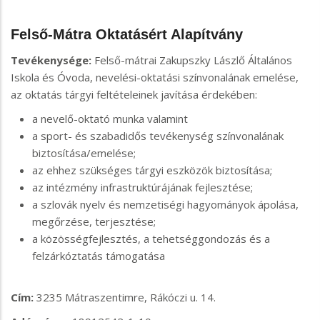
Felső-Mátra Oktatásért Alapítvány
Tevékenysége:
Felső-mátrai Zakupszky Lászlő Általános
Iskola és Óvoda, nevelési-oktatási színvonalának emelése,
az oktatás tárgyi feltételeinek javítása érdekében:
a nevelő-oktató munka valamint
a sport- és szabadidős tevékenység színvonalának
biztosítása/emelése;
az ehhez szükséges tárgyi eszközök biztosítása;
az intézmény infrastruktúrájának fejlesztése;
a szlovák nyelv és nemzetiségi hagyományok ápolása,
megőrzése, terjesztése;
a közösségfejlesztés, a tehetséggondozás és a
felzárkóztatás támogatása
Cím:
3235 Mátraszentimre, Rákóczi u. 14.