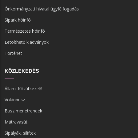
Önkormányzati hivatal ügyfélfogadás
Sípark hóinfó
Természetes hóinfó
Letölthető kiadványok
Történet
KÖZLEKEDÉS
Állami Közútkezelő
Volánbusz
Busz menetrendek
Mátravasút
Sípályák, síliftek