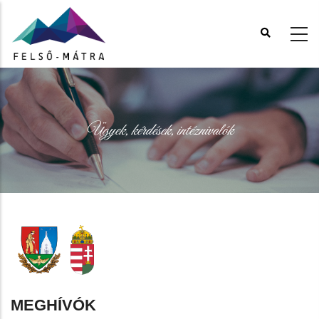
Ugrás
a
tartalomra
Ügyek, kérdések, intéznivalók
MEGHÍVÓK